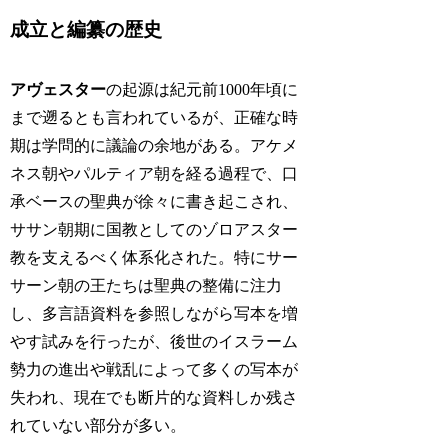
成立と編纂の歴史
アヴェスター
の起源は紀元前1000年頃に
まで遡るとも言われているが、正確な時
期は学問的に議論の余地がある。アケメ
ネス朝やパルティア朝を経る過程で、口
承ベースの聖典が徐々に書き起こされ、
ササン朝期に国教としてのゾロアスター
教を支えるべく体系化された。特にサー
サーン朝の王たちは聖典の整備に注力
し、多言語資料を参照しながら写本を増
やす試みを行ったが、後世のイスラーム
勢力の進出や戦乱によって多くの写本が
失われ、現在でも断片的な資料しか残さ
れていない部分が多い。