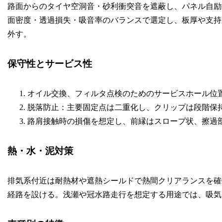
路面からのタイヤ空洞音・砂利衝突音を遮蔽し、パネル自励
面密度・透過損失・吸音率のバランスで選定し、板厚や支持
外す。
保守性とサービス性
オイル交換、フィルタ点検のためのサービスホール位
脱落防止：主要固定点は二重化し、クリップは段階保
路肩接触時の損傷を想定し、前縁はスロープ状、擦過
熱・水・泥対策
排気系付近は耐熱材や遮熱シールドで熱間クリアランスを確
経路を設ける。浅瀬や冠水路走行を想定する用途では、吸気