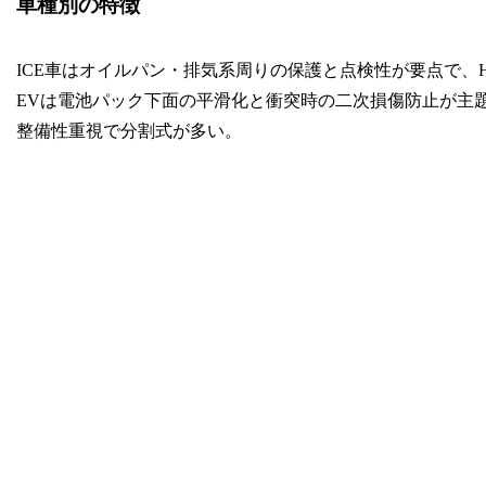
車種別の特徴
ICE車はオイルパン・排気系周りの保護と点検性が要点で、
EVは電池パック下面の平滑化と衝突時の二次損傷防止が主
整備性重視で分割式が多い。