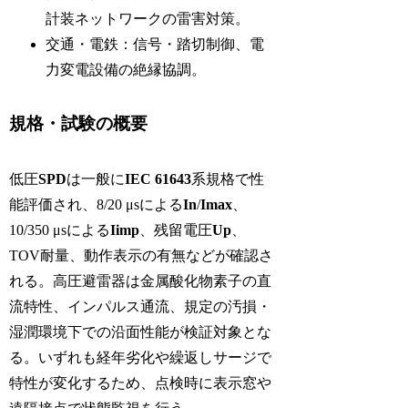
計装ネットワークの雷害対策。
交通・電鉄：信号・踏切制御、電
力変電設備の絶縁協調。
規格・試験の概要
低圧
SPD
は一般に
IEC 61643
系規格で性
能評価され、8/20 μsによる
In
/
Imax
、
10/350 μsによる
Iimp
、残留電圧
Up
、
TOV耐量、動作表示の有無などが確認さ
れる。高圧避雷器は金属酸化物素子の直
流特性、インパルス通流、規定の汚損・
湿潤環境下での沿面性能が検証対象とな
る。いずれも経年劣化や繰返しサージで
特性が変化するため、点検時に表示窓や