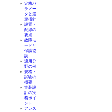
定格パ
ラメー
タと選
定指針
設置・
配線の
要点
故障モ
ードと
保護協
調
適用分
野の例
規格・
試験の
概要
実装設
計の実
務ポイ
ント
アレス