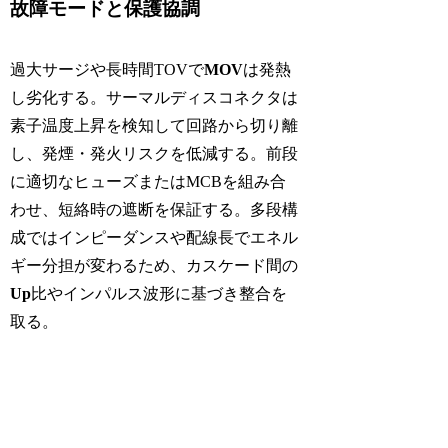
故障モードと保護協調
過大サージや長時間TOVで
MOV
は発熱
し劣化する。サーマルディスコネクタは
素子温度上昇を検知して回路から切り離
し、発煙・発火リスクを低減する。前段
に適切なヒューズまたはMCBを組み合
わせ、短絡時の遮断を保証する。多段構
成ではインピーダンスや配線長でエネル
ギー分担が変わるため、カスケード間の
Up
比やインパルス波形に基づき整合を
取る。