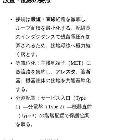
設置・配線の要点
接続は
最短・直線
経路を徹底し、
ループ面積を最小化する。配線長
のインダクタンスで残留電圧が加
算されるため、接地母線へ極力短
く落とす。
等電位化：主接地端子（MET）に
放流路を集約し、
アレスタ
、遮断
器、機器筐体の接地を共通基準化
する。
分割配置：サービス入口（Type
1）—分電盤（Type 2）—機器直前
（Type 3）の階層配置で保護協調
を取る。