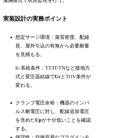
遠隔接点で状態監視を行う。
実装設計の実務ポイント
想定サージ環境：落雷密度、配線
長、屋外引込の有無から必要耐量
を見積もる。
li>系統条件：TT/IT/TNなど接地方
式と変圧器結線で
Uc
とTOV条件が
変わる。
クランプ電圧余裕：機器のインパ
ルス耐電圧に対し、配線追加電圧
を含めた
Up
が十分低いことを確認
する。
保守性：交換容易なプラグインモ