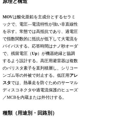
原理と構造
MOV
は酸化亜鉛を主成分とするセラミ
ックで、電圧―電流特性が強い非直線性
を示す。常態では高抵抗であり、過電圧
で指数関数的に抵抗が低下して大電流を
バイパスする。応答時間はナノ秒オーダ
で、残留電圧（
Up
）が機器絶縁と協調
するよう設計する。高圧用避雷器は複数
のバリスタ素子を直列積層し、シリコー
ンゴム等の外被で封止する。低圧用
アレ
スタ
では、熱暴走を防ぐためのサーマル
ディスコネクタや過電流保護のヒューズ
／MCBを内蔵または外付けする。
種類（用途別・回路別）