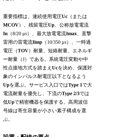
重要指標は、連続使用電圧
Uc
（または
MCOV
）、残留電圧
Up
、公称放電電流
In
（8/20 μs）、最大放電電流
Imax
、直撃
雷用の雷電流
Iimp
（10/350 μs）、一時過
電圧（
TOV
）耐量、短絡耐量、エネルギ
ー耐量（J）である。系統電圧変動や中
性点接地方式を踏まえ
Uc
を決め、保護対
象のインパルス耐電圧以下となるよう
Up
を選ぶ。サービス入口では
Type 1
で大
電流耐量を優先し、下流の
Type 2/3
では
低
Up
で精密機器を保護する。高周波信
号線は寄生容量が小さい素子構成を選
ぶ。