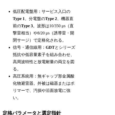
低圧配電盤用：サービス入口の
Type 1
、分電盤の
Type 2
、機器直
前の
Type 3
。波形は10/350 μs（直
撃雷相当）や8/20 μs（誘導雷・開
閉サージ）で定格化される。
信号・通信線用：
GDT
とシリーズ
抵抗や低容量素子を組み合わせ、
高周波特性と放電耐量の両立を図
る。
高圧系統用：無ギャップ形金属酸
化物避雷器。外被は磁器またはポ
リマーで、汚損や沿面放電に強
い。
定格パラメータと選定指針