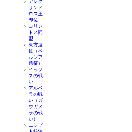
アレク
サンド
ロス王
即位
コリン
トス同
盟
東方遠
征（ペ
ルシア
遠征）
イッソ
スの戦
い
アルベ
ラの戦
い（ガ
ウガメ
ラの戦
い）
エジプ
ト統治