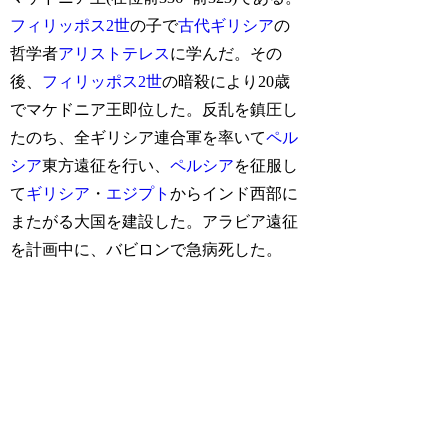
フィリッポス2世
の子で
古代ギリシア
の
哲学者
アリストテレス
に学んだ。その
後、
フィリッポス2世
の暗殺により20歳
でマケドニア王即位した。反乱を鎮圧し
たのち、全ギリシア連合軍を率いて
ペル
シア
東方遠征を行い、
ペルシア
を征服し
て
ギリシア
・
エジプト
からインド西部に
またがる大国を建設した。アラビア遠征
を計画中に、バビロンで急病死した。