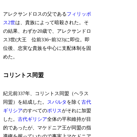
アレクサンドロスの父である
フィリッポ
ス2世
は、貴族によって暗殺された。そ
の結果、わずか20歳で、アレクサンドロ
ス3世(大王 位前336~前323)に即位。即
位後、忠実な貴族を中心に支配体制を固
めた。
コリントス同盟
紀元前337年、コリントス同盟（ヘラス
同盟）を結成した。
スパルタ
を除く
古代
ギリシア
のすべての
ポリス
がそれに加盟
した。
古代ギリシア
全体の平和維持が目
的であったが、マケドニア王が同盟の指
導権を握っていたので事実上マケドニア