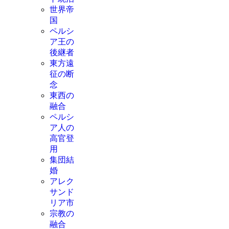
世界帝
国
ペルシ
ア王の
後継者
東方遠
征の断
念
東西の
融合
ペルシ
ア人の
高官登
用
集団結
婚
アレク
サンド
リア市
宗教の
融合