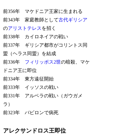
前356年 マケドニア王家に生まれる
前343年 家庭教師として
古代ギリシア
の
アリストテレス
を招く
前338年 カイロネイアの戦い
前337年 ギリシア都市がコリントス同
盟（ヘラス同盟）を結成
前336年
フィリッポス2世
の暗殺、マケ
ドニア王に即位
前334年 東方遠征開始
前333年 イッソスの戦い
前331年 アルベラの戦い（ガウガメ
ラ）
前323年 バビロンで病死
アレクサンドロス王即位