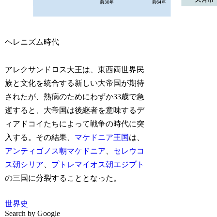
ヘレニズム時代
アレクサンドロス大王は、東西両世界民
族と文化を統合する新しい大帝国が期待
されたが、熱病のためにわずか33歳で急
逝すると、大帝国は後継者を意味するデ
ィアドコイたちによって戦争の時代に突
入する。その結果、
マケドニア王国
は、
アンティゴノス朝マケドニア
、
セレウコ
ス朝シリア
、
プトレマイオス朝エジプト
の三国に分裂することとなった。
世界史
Search by Google