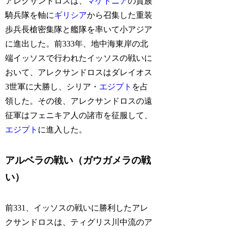
アレクサンドロスは、
マケドニア
の貴族
騎兵隊を軸に
ギリシア
から召集した重装
歩兵長槍密集隊と艦隊を率いて小アジア
に進出した。前333年、地中海東岸の北
端イッソスで行われたイッソスの戦いに
おいて、アレクサンドロスはダレイオス
3世軍に大勝し、シリア・
エジプト
を占
領した。その後、アレクサンドロスの遠
征軍はフェニキア人の諸市を征服して、
エジプト
に進入した。
アルベラの戦い（ガウガメラの戦
い）
前331、イッソスの戦いに勝利したアレ
クサンドロスは、ティグリス川中流のア