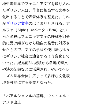
地中海世界でフェニキア文字を取り入れ
たギリシア人は、母音に相当する文字を
創出することで表音体系を整えた。これ
が
ギリシア文字
のはじまりとされる。ア
ルファ（Alpha）やベータ（Beta）とい
った名称はフェニキア文字の呼称を部分
的に受け継ぎながら独自の発音に対応さ
せたもので、文字の形状や使用法も徐々
にギリシア社会に適合するよう変化して
いった。紀元前8世紀頃から各地で碑文
や詩の記録などに活用され、やがてヘレ
ニズム世界全体に広まって多様な文化表
現を可能にする基盤となった。
「バアルシャマルの墓碑」ウム・エル・
アメド出土