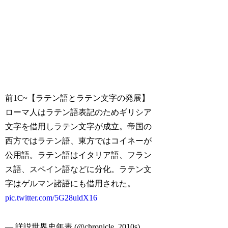
前1C~【ラテン語とラテン文字の発展】
ローマ人はラテン語表記のためギリシア
文字を借用しラテン文字が成立。帝国の
西方ではラテン語、東方ではコイネーが
公用語。ラテン語はイタリア語、フラン
ス語、スペイン語などに分化。ラテン文
字はゲルマン諸語にも借用された。
pic.twitter.com/5G28uldX16
— 詳説世界史年表 (@chronicle_2010s)