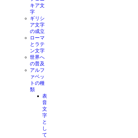
キア文
字
ギリシ
ア文字
の成立
ローマ
とラテ
ン文字
世界へ
の普及
アルフ
ァベッ
トの種
類
表
音
文
字
と
し
て