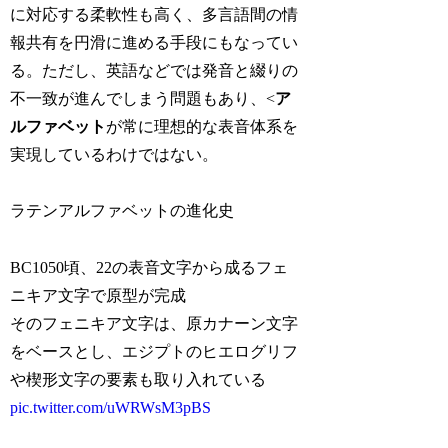
に対応する柔軟性も高く、多言語間の情
報共有を円滑に進める手段にもなってい
る。ただし、英語などでは発音と綴りの
不一致が進んでしまう問題もあり、<
ア
ルファベット
が常に理想的な表音体系を
実現しているわけではない。
ラテンアルファベットの進化史
BC1050頃、22の表音文字から成るフェ
ニキア文字で原型が完成
そのフェニキア文字は、原カナーン文字
をベースとし、エジプトのヒエログリフ
や楔形文字の要素も取り入れている
pic.twitter.com/uWRWsM3pBS