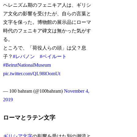
ヘレニズム期のフェニキア人は、ギリシ
ア文化の影響を受けたが、自らの言葉と
文字を保った。博物館の展示品にローマ
時代のフェニキア碑文は無かった気がす
る。
ところで、「荷役人らの頭」は父？息
子？
#レバノン
#ベイルート
#BeirutNationalMuseum
pic.twitter.com/QL98lOomUt
— 100 bahram (@100bahram)
November 4,
2019
ローマとラテン文字
ギリシア文字
の影響を受けた別の潮流と