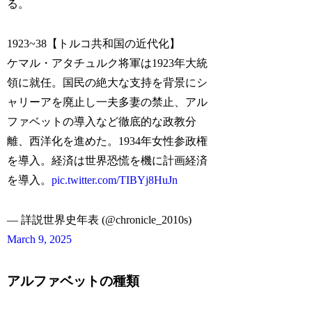
る。
1923~38【トルコ共和国の近代化】
ケマル・アタチュルク将軍は1923年大統
領に就任。国民の絶大な支持を背景にシ
ャリーアを廃止し一夫多妻の禁止、アル
ファベットの導入など徹底的な政教分
離、西洋化を進めた。1934年女性参政権
を導入。経済は世界恐慌を機に計画経済
を導入。
pic.twitter.com/TIBYj8HuJn
— 詳説世界史年表 (@chronicle_2010s)
March 9, 2025
アルファベットの種類