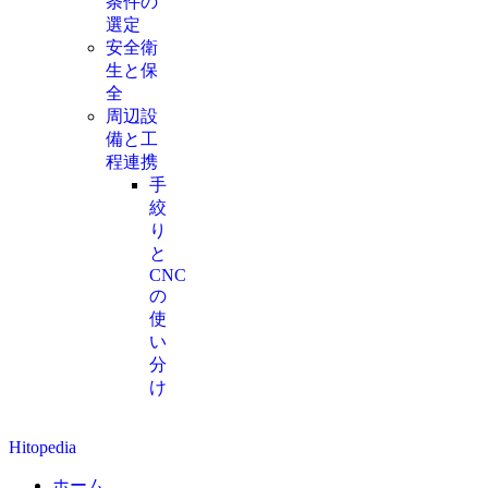
条件の
選定
安全衛
生と保
全
周辺設
備と工
程連携
手
絞
り
と
CNC
の
使
い
分
け
Hitopedia
ホーム