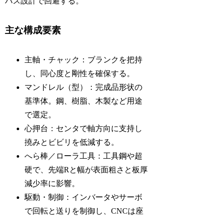
パス設計で回避する。
主な構成要素
主軸・チャック：ブランクを把持
し、同心度と剛性を確保する。
マンドレル（型）：完成品形状の
基準体。鋼、樹脂、木製など用途
で選定。
心押台：センタで軸方向に支持し
撓みとビビリを低減する。
へら棒／ローラ工具：工具鋼や超
硬で、先端Rと幅が表面粗さと板厚
減少率に影響。
駆動・制御：インバータやサーボ
で回転と送りを制御し、CNCは座