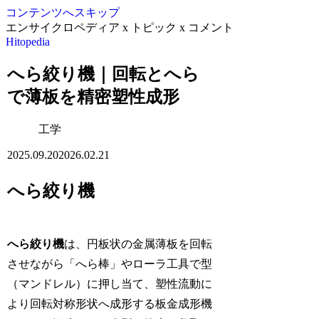
コンテンツへスキップ
エンサイクロペディア x トピック x コメント
Hitopedia
へら絞り機｜回転とへら
で薄板を精密塑性成形
工学
2025.09.20
2026.02.21
へら絞り機
へら絞り機
は、円板状の金属薄板を回転
させながら「へら棒」やローラ工具で型
（マンドレル）に押し当て、塑性流動に
より回転対称形状へ成形する板金成形機