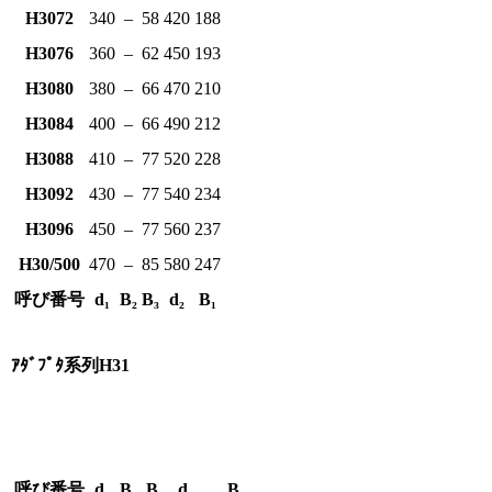
H3072
340
–
58
420
188
H3076
360
–
62
450
193
H3080
380
–
66
470
210
H3084
400
–
66
490
212
H3088
410
–
77
520
228
H3092
430
–
77
540
234
H3096
450
–
77
560
237
H30/500
470
–
85
580
247
呼び番号
d₁
B₂
B₃
d₂
B₁
ｱﾀﾞﾌﾟﾀ系列H31
呼び番号
d₁
B₂
B₃
d₂
B₁