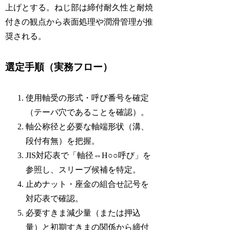
上げとする。ねじ部は締付耐久性と耐焼
付きの観点から表面処理や潤滑管理が推
奨される。
選定手順（実務フロー）
使用軸受の形式・呼び番号を確定
（テーパ穴であることを確認）。
軸公称径と必要な軸端形状（溝、
段付有無）を把握。
JIS対応表で「軸径⇔H○○呼び」を
参照し、スリーブ候補を特定。
止めナット・座金の組合せ記号を
対応表で確認。
必要すきま減少量（または押込
量）と初期すきまの関係から締付