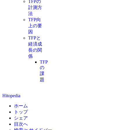
TFPの
計測方
法
TFP向
上の要
因
TFPと
経済成
長の関
係
TFP
の
課
題
Hitopedia
ホーム
トップ
シェア
目次へ