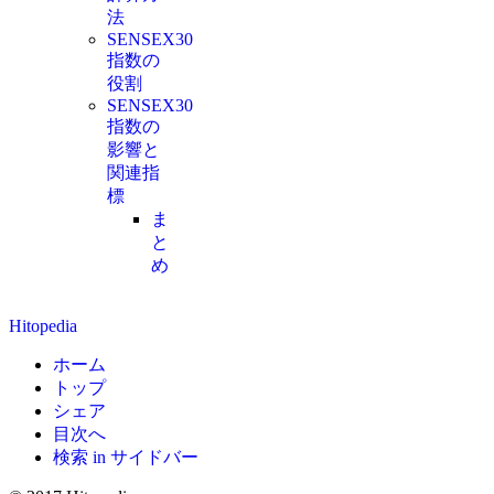
法
SENSEX30
指数の
役割
SENSEX30
指数の
影響と
関連指
標
ま
と
め
Hitopedia
ホーム
トップ
シェア
目次へ
検索 in サイドバー