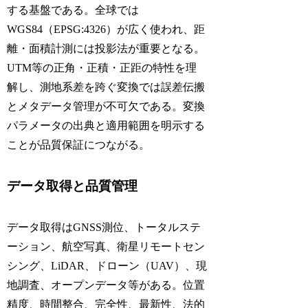
する基盤である。全球では
WGS84（EPSG:4326）が広く使われ、距
離・面積計測には投影法が重要となる。
UTM等の正角・正積・正距の特性を理
解し、測地系差を跨ぐ変換では誤差伝搬
とメタデータ管理が不可欠である。変換
パラメータの出典と適用範囲を明示する
ことが品質保証につながる。
データ取得と品質管理
データ取得はGNSS測位、トータルステ
ーション、航空写真、衛星リモートセン
シング、LiDAR、ドローン（UAV）、現
地調査、オープンデータ等がある。位置
精度、時間整合、完全性、最新性、法的