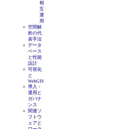
相
互
運
用
空間解
析の代
表手法
データ
ベース
と性能
設計
可視化
と
WebGIS
導入・
運用と
ガバナ
ンス
関連ソ
フトウ
ェアと
ワーク