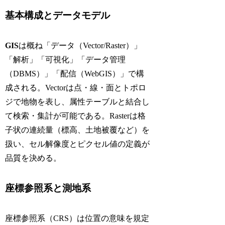
基本構成とデータモデル
GIS
は概ね「データ（Vector/Raster）」
「解析」「可視化」「データ管理
（DBMS）」「配信（WebGIS）」で構
成される。Vectorは点・線・面とトポロ
ジで地物を表し、属性テーブルと結合し
て検索・集計が可能である。Rasterは格
子状の連続量（標高、土地被覆など）を
扱い、セル解像度とピクセル値の定義が
品質を決める。
座標参照系と測地系
座標参照系（CRS）は位置の意味を規定