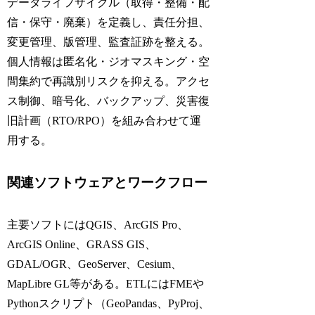
データライフサイクル（取得・整備・配
信・保守・廃棄）を定義し、責任分担、
変更管理、版管理、監査証跡を整える。
個人情報は匿名化・ジオマスキング・空
間集約で再識別リスクを抑える。アクセ
ス制御、暗号化、バックアップ、災害復
旧計画（RTO/RPO）を組み合わせて運
用する。
関連ソフトウェアとワークフロー
主要ソフトにはQGIS、ArcGIS Pro、
ArcGIS Online、GRASS GIS、
GDAL/OGR、GeoServer、Cesium、
MapLibre GL等がある。ETLにはFMEや
Pythonスクリプト（GeoPandas、PyProj、