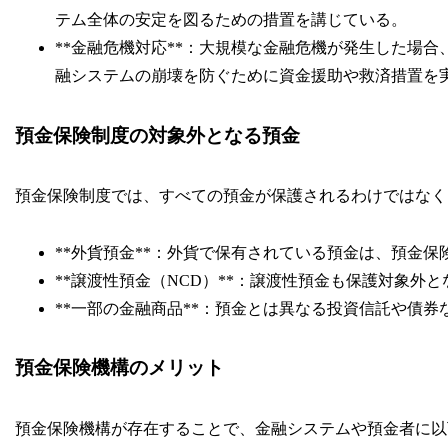
テム全体の安定を図るための措置を講じている。
**金融危機対応**：大規模な金融危機が発生した場
融システムの崩壊を防ぐために資金援助や救済措置を
預金保険制度の対象外となる預金
預金保険制度では、すべての預金が保護されるわけではなく
**外貨預金**：外貨で保有されている預金は、預金
**譲渡性預金（NCD）**：譲渡性預金も保護対象外
**一部の金融商品**：預金とは異なる投資信託や債
預金保険機構のメリット
預金保険機構が存在することで、金融システムや預金者に以