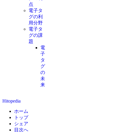
点
電子タ
グの利
用分野
電子タ
グの課
題
電
子
タ
グ
の
未
来
Hitopedia
ホーム
トップ
シェア
目次へ