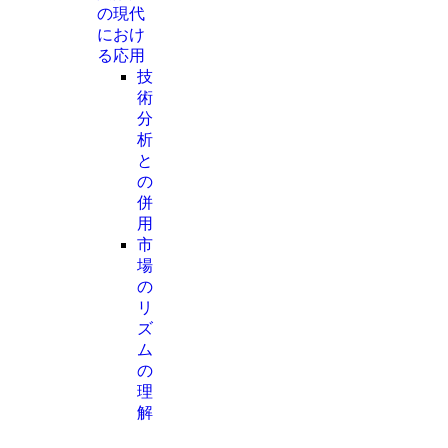
の現代
におけ
る応用
技
術
分
析
と
の
併
用
市
場
の
リ
ズ
ム
の
理
解