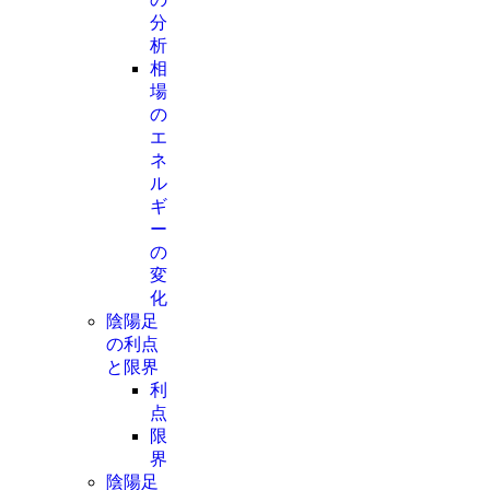
分
析
相
場
の
エ
ネ
ル
ギ
ー
の
変
化
陰陽足
の利点
と限界
利
点
限
界
陰陽足