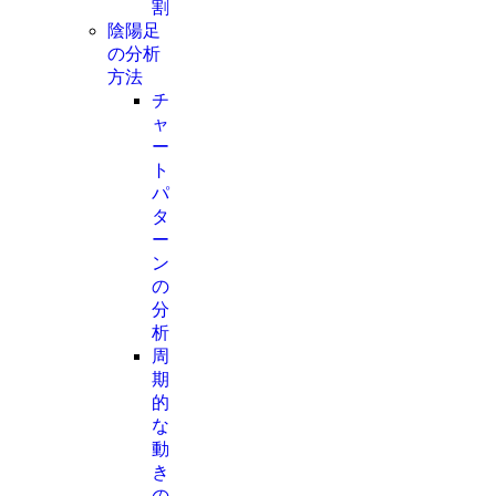
割
陰陽足
の分析
方法
チ
ャ
ー
ト
パ
タ
ー
ン
の
分
析
周
期
的
な
動
き
の