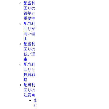
配当利
回りの
役割と
重要性
配当利
回りが
高い理
由
配当利
回りの
低い理
由
配当利
回りと
投資戦
略
配当利
回りの
注意点
ま
と