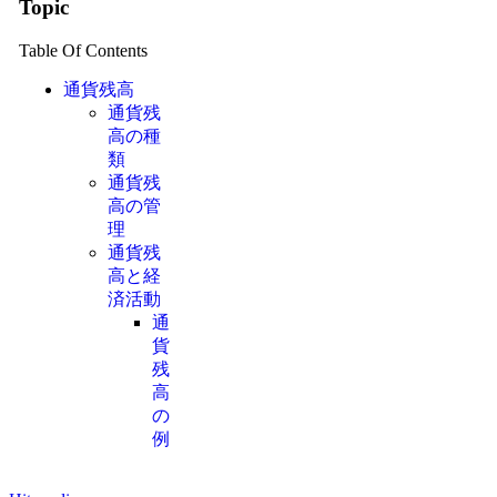
Topic
Table Of Contents
通貨残高
通貨残
高の種
類
通貨残
高の管
理
通貨残
高と経
済活動
通
貨
残
高
の
例