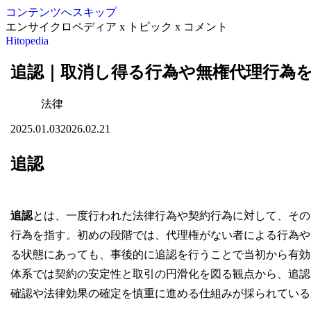
コンテンツへスキップ
エンサイクロペディア x トピック x コメント
Hitopedia
追認｜取消し得る行為や無権代理行為
法律
2025.01.03
2026.02.21
追認
追認
とは、一度行われた法律行為や契約行為に対して、その
行為を指す。初めの段階では、代理権がない者による行為や
る状態にあっても、事後的に追認を行うことで当初から有効
体系では契約の安定性と取引の円滑化を図る観点から、追認
確認や法律効果の確定を慎重に進める仕組みが採られている