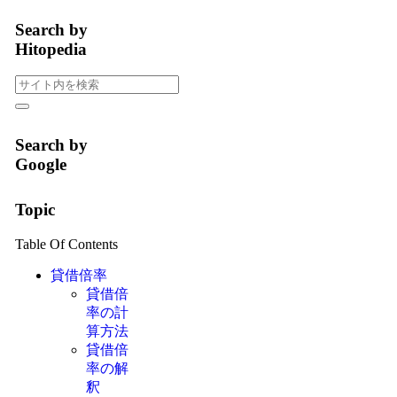
Search by
Hitopedia
Search by
Google
Topic
Table Of Contents
貸借倍率
貸借倍
率の計
算方法
貸借倍
率の解
釈