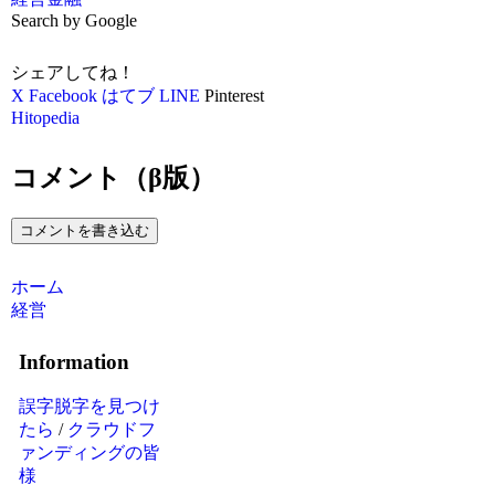
Search by Google
シェアしてね！
X
Facebook
はてブ
LINE
Pinterest
Hitopedia
コメント（β版）
コメントを書き込む
ホーム
経営
Information
誤字脱字を見つけ
たら
/
クラウドフ
ァンディングの皆
様