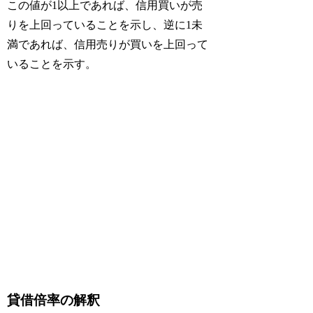
この値が1以上であれば、信用買いが売
りを上回っていることを示し、逆に1未
満であれば、信用売りが買いを上回って
いることを示す。
貸借倍率の解釈