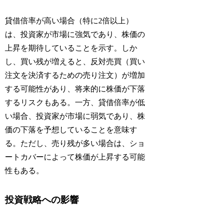
貸借倍率が高い場合（特に2倍以上）
は、投資家が市場に強気であり、株価の
上昇を期待していることを示す。しか
し、買い残が増えると、反対売買（買い
注文を決済するための売り注文）が増加
する可能性があり、将来的に株価が下落
するリスクもある。一方、貸借倍率が低
い場合、投資家が市場に弱気であり、株
価の下落を予想していることを意味す
る。ただし、売り残が多い場合は、ショ
ートカバーによって株価が上昇する可能
性もある。
投資戦略への影響