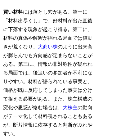
買い材料
には落とし穴がある。第一に
「材料出尽くし」で、好材料が出た直後
に下落する現象が起こり得る。第二に、
材料の真偽や解釈が揺れる局面では値動
きが荒くなり、
大商い株
のように出来高
が膨らんでも方向感が定まらないことが
ある。第三に、情報の非対称性が疑われ
る局面では、後追いの参加者が不利にな
りやすい。材料が語られている事実と、
価格が既に反応してしまった事実は分け
て捉える必要がある。また、株主構成の
変化や思惑が絡む場合は、
大株主
の動向
がテーマ化して材料視されることもある
が、断片情報に依存すると判断がぶれや
すい。