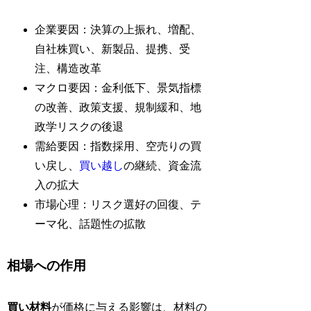
企業要因：決算の上振れ、増配、
自社株買い、新製品、提携、受
注、構造改革
マクロ要因：金利低下、景気指標
の改善、政策支援、規制緩和、地
政学リスクの後退
需給要因：指数採用、空売りの買
い戻し、
買い越し
の継続、資金流
入の拡大
市場心理：リスク選好の回復、テ
ーマ化、話題性の拡散
相場への作用
買い材料
が価格に与える影響は、材料の