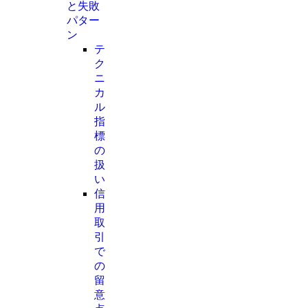
と失敗
パター
ン
テ
ク
ニ
カ
ル
指
標
の
扱
い
信
用
取
引
で
の
留
意