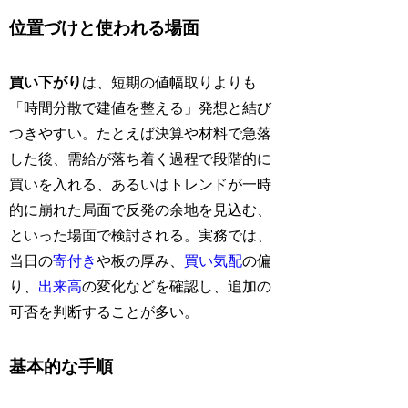
位置づけと使われる場面
買い下がり
は、短期の値幅取りよりも
「時間分散で建値を整える」発想と結び
つきやすい。たとえば決算や材料で急落
した後、需給が落ち着く過程で段階的に
買いを入れる、あるいはトレンドが一時
的に崩れた局面で反発の余地を見込む、
といった場面で検討される。実務では、
当日の
寄付き
や板の厚み、
買い気配
の偏
り、
出来高
の変化などを確認し、追加の
可否を判断することが多い。
基本的な手順