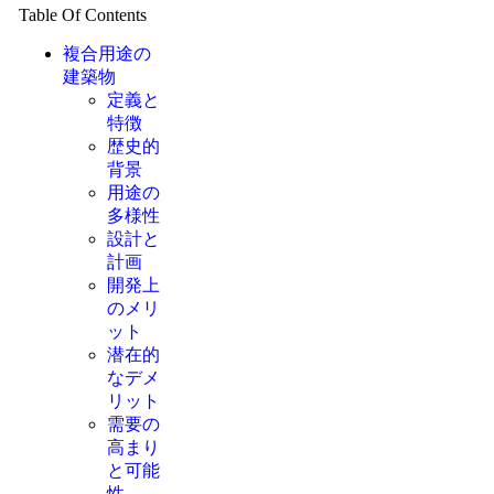
Table Of Contents
複合用途の
建築物
定義と
特徴
歴史的
背景
用途の
多様性
設計と
計画
開発上
のメリ
ット
潜在的
なデメ
リット
需要の
高まり
と可能
性