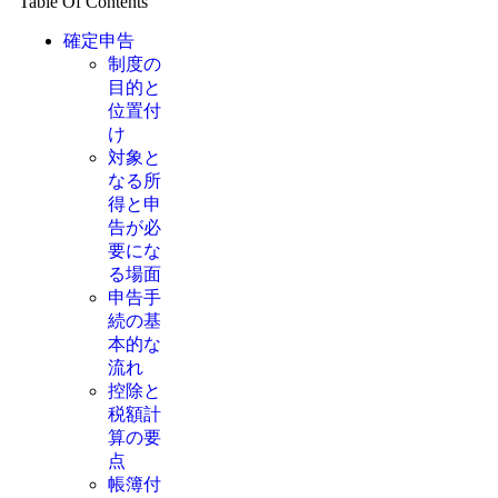
Table Of Contents
確定申告
制度の
目的と
位置付
け
対象と
なる所
得と申
告が必
要にな
る場面
申告手
続の基
本的な
流れ
控除と
税額計
算の要
点
帳簿付