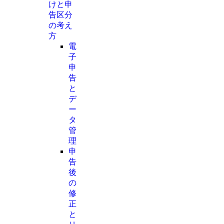
けと申
告区分
の考え
方
電
子
申
告
と
デ
ー
タ
管
理
申
告
後
の
修
正
と