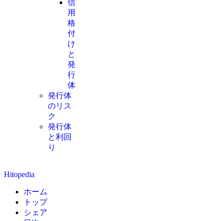
信
用
格
付
け
と
発
行
体
発行体
のリス
ク
発行体
と利回
り
Hitopedia
ホーム
トップ
シェア