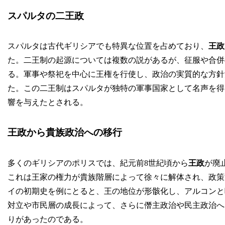
スパルタの二王政
スパルタは古代ギリシアでも特異な位置を占めており、
王政
た。二王制の起源については複数の説があるが、征服や合併
る。軍事や祭祀を中心に王権を行使し、政治の実質的な方針
た。この二王制はスパルタが独特の軍事国家として名声を得
響を与えたとされる。
王政から貴族政治への移行
多くのギリシアのポリスでは、紀元前8世紀頃から
王政
が廃
これは王家の権力が貴族階層によって徐々に解体され、政策
イの初期史を例にとると、王の地位が形骸化し、アルコンと
対立や市民層の成長によって、さらに僭主政治や民主政治へ
りがあったのである。