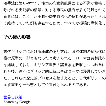
治手法に陥りやすく、権力の恣意的乱用による不満が蓄積し
呼ばれる支配者の横暴に対する市民の批判が多く記録されて
背景には、こうした王政や僭主政治への反動があったとされ
く維持していた例も存在するため、すべてが極端に専制化し
その後の影響
古代ギリシアにおける
王政
のあり方は、政治体制の多様化に
度の原型の一部ともなったと考えられる。ローマは共和政を
を経験しており、ギリシア世界の諸要素を吸収しつつ独自に
れた後、徐々にギリシア的伝統は帝政ローマに浸透していき
た。これらの歴史的プロセスを踏まえると、古代ギリシアの
示す重要な一形態として位置付けられるのである。
世界史
政治
Search by Google