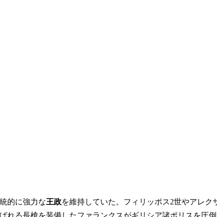
統的に強力な
王政
を維持していた。フィリッポス2世やアレク
ばれる長槍を装備したファランクスがギリシア諸ポリスを圧倒