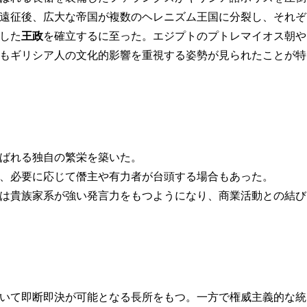
遠征後、広大な帝国が複数のヘレニズム王国に分裂し、それぞ
した
王政
を確立するに至った。エジプトのプトレマイオス朝や
もギリシア人の文化的影響を重視する姿勢が見られたことが特
よばれる独自の繁栄を築いた。
つ、必要に応じて僭主や有力者が台頭する場合もあった。
には貴族家系が強い発言力をもつようになり、商業活動との結び
いて即断即決が可能となる長所をもつ。一方で権威主義的な統