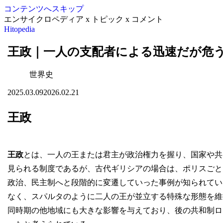
コンテンツへスキップ
エンサイクロペディア x トピック x コメント
Hitopedia
王政｜一人の支配者による迅速だが危
世界史
2025.03.09
2026.02.21
王政
王政
とは、一人の王または君主が政治権力を握り、国家や共
見られる制度であるが、古代ギリシアの場合は、ポリスごと
政治、民主制へと段階的に変遷していった事例が知られてい
なく、スパルタのように二人の王が並立する特殊な形態を維
同時期の他地域にも大きな影響を与えており、後の共和制ロ