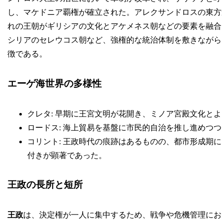
し、マケドニア覇権が確立された。アレクサンドロスの東方
れの王朝がギリシアの文化とアケメネス朝などの要素を融合
シリアのセレウコス朝など、強権的な統治体制を敷きながら
徴である。
エーゲ海世界の多様性
クレタ: 早期に王宮文明が花開き、ミノア宮殿文化と
ロードス: 海上貿易を基盤に市民的自治を推し進めつ
コリント: 王政時代の痕跡はあるものの、都市形成期
付きが顕著であった。
王政の長所と短所
王政
は、決定権が一人に集中するため、戦争や危機管理にお