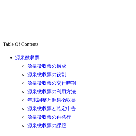
Table Of Contents
源泉徴収票
源泉徴収票の構成
源泉徴収票の役割
源泉徴収票の交付時期
源泉徴収票の利用方法
年末調整と源泉徴収票
源泉徴収票と確定申告
源泉徴収票の再発行
源泉徴収票の課題