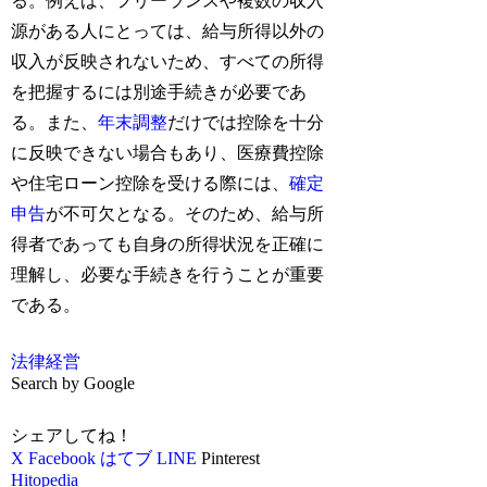
る。例えば、フリーランスや複数の収入
源がある人にとっては、給与所得以外の
収入が反映されないため、すべての所得
を把握するには別途手続きが必要であ
る。また、
年末調整
だけでは控除を十分
に反映できない場合もあり、医療費控除
や住宅ローン控除を受ける際には、
確定
申告
が不可欠となる。そのため、給与所
得者であっても自身の所得状況を正確に
理解し、必要な手続きを行うことが重要
である。
法律
経営
Search by Google
シェアしてね！
X
Facebook
はてブ
LINE
Pinterest
Hitopedia