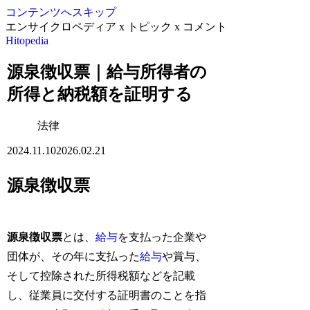
コンテンツへスキップ
エンサイクロペディア x トピック x コメント
Hitopedia
源泉徴収票｜給与所得者の
所得と納税額を証明する
法律
2024.11.10
2026.02.21
源泉徴収票
源泉徴収票
とは、
給与
を支払った企業や
団体が、その年に支払った
給与
や賞与、
そして控除された所得税額などを記載
し、従業員に交付する証明書のことを指