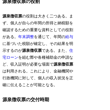
源泉徴収票の役割
源泉徴収票
の役割は大きく二つある。ま
ず、個人が自らの年間の所得と納税額を
確認するための重要な資料としての役割
がある。
年末調整
を通じて、年間の
給与
に基づいた税額が確定し、その結果を明
示するのが
源泉徴収票
である。また、
住
宅ローン
を組む際や各種補助金の申請な
ど、収入証明が必要な場面で
源泉徴収票
は利用される。これにより、金融機関や
行政機関に対して、個人の収入状況を正
確に伝えることが可能となる。
源泉徴収票の交付時期