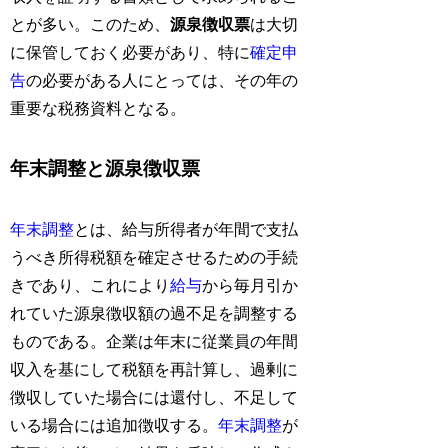
とが多い。このため、
源泉徴収票
は大切
に保管しておく必要があり、特に
確定申
告
の必要がある人にとっては、その年の
重要な税務資料となる。
年末調整と源泉徴収票
年末調整
とは、給与所得者が年間で支払
うべき所得税額を確定させるための手続
きであり、これにより
給与
から毎月引か
れていた源泉徴収額の過不足を調整する
ものである。企業は年末に従業員の年間
収入を基にして税額を再計算し、過剰に
徴収していた場合には還付し、不足して
いる場合には追加徴収する。
年末調整
が