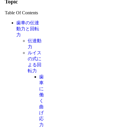
Topic
Table Of Contents
歯車の伝達
動力と回転
力
伝達動
力
ルイス
の式に
よる回
転力
歯
車
に
働
く
曲
げ
応
力