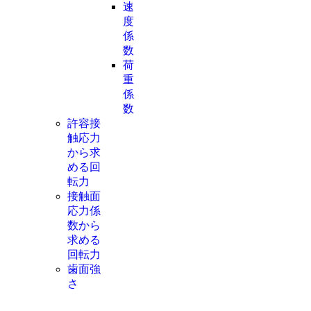
速
度
係
数
荷
重
係
数
許容接
触応力
から求
める回
転力
接触面
応力係
数から
求める
回転力
歯面強
さ