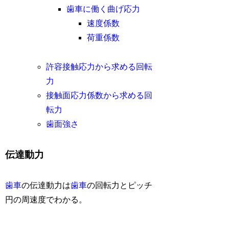
歯車に働く曲げ応力
速度係数
荷重係数
許容接触応力から求める回転
力
接触面応力係数から求める回
転力
歯面強さ
伝達動力
歯車
の伝達動力は
歯車
の回転力とピッチ
円の周速度でわかる。