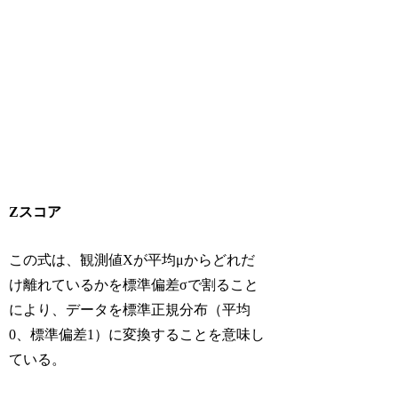
Zスコア
この式は、観測値Xが平均μからどれだ
け離れているかを標準偏差σで割ること
により、データを標準正規分布（平均
0、標準偏差1）に変換することを意味し
ている。