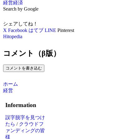
経営
経済
Search by Google
シェアしてね！
X
Facebook
はてブ
LINE
Pinterest
Hitopedia
コメント（β版）
コメントを書き込む
ホーム
経営
Information
誤字脱字を見つけ
たら
/
クラウドフ
ァンディングの皆
様