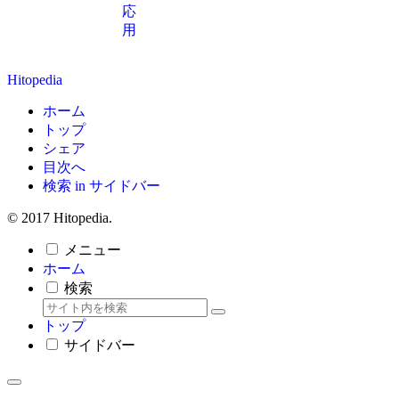
応
用
Hitopedia
ホーム
トップ
シェア
目次へ
検索 in サイドバー
© 2017 Hitopedia.
メニュー
ホーム
検索
トップ
サイドバー