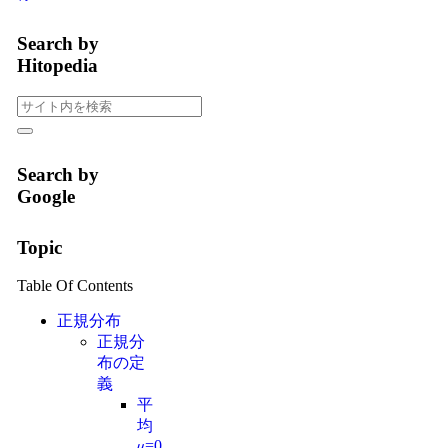
Search by
Hitopedia
Search by
Google
Topic
Table Of Contents
正規分布
正規分
布の定
義
平
均
𝜇=0,