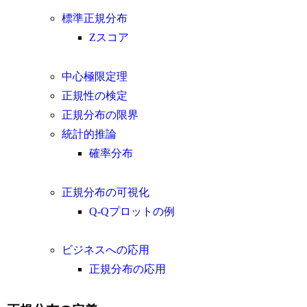
標準正規分布
Zスコア
中心極限定理
正規性の検定
正規分布の限界
統計的推論
確率分布
正規分布の可視化
Q-Qプロットの例
ビジネスへの応用
正規分布の応用