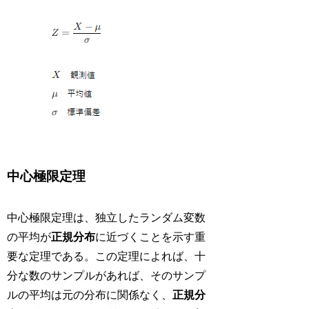
中心極限定理
中心極限定理は、独立したランダム変数
の平均が
正規分布
に近づくことを示す重
要な定理である。この定理によれば、十
分な数のサンプルがあれば、そのサンプ
ルの平均は元の分布に関係なく、
正規分