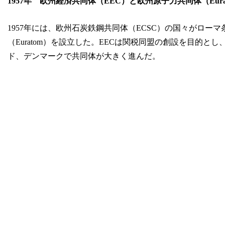
1957年 欧州経済共同体（EEC）と欧州原子力共同体（Eura
1957年には、欧州石炭鉄鋼共同体（ECSC）の国々がロー
（Euratom）を設立した。EECは関税同盟の創設を目的と
ド、デンマークで共同体が大きく進んだ。