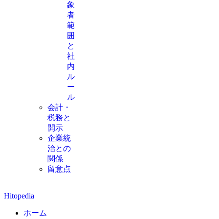
象
者
範
囲
と
社
内
ル
ー
ル
会計・
税務と
開示
企業統
治との
関係
留意点
Hitopedia
ホーム