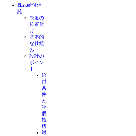
株式給付信
託
制度の
位置付
け
基本的
な仕組
み
設計の
ポイン
ト
給
付
条
件
と
評
価
指
標
対