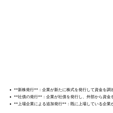
**新株発行**：企業が新たに株式を発行して資金を調
**社債の発行**：企業が社債を発行し、外部から資金
**上場企業による追加発行**：既に上場している企