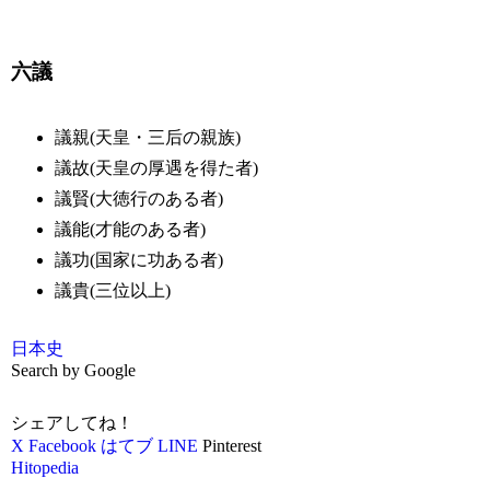
六議
議親(天皇・三后の親族)
議故(天皇の厚遇を得た者)
議賢(大徳行のある者)
議能(才能のある者)
議功(国家に功ある者)
議貴(三位以上)
日本史
Search by Google
シェアしてね！
X
Facebook
はてブ
LINE
Pinterest
Hitopedia