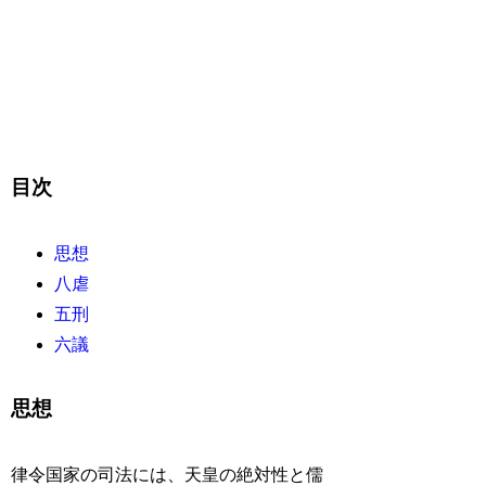
目次
思想
八虐
五刑
六議
思想
律令国家の司法には、天皇の絶対性と儒