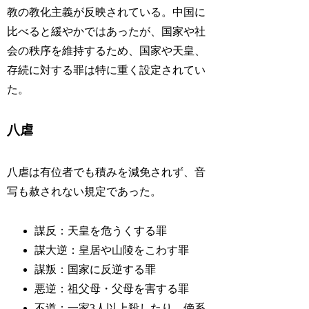
教の教化主義が反映されている。中国に
比べると緩やかではあったが、国家や社
会の秩序を維持するため、国家や天皇、
存続に対する罪は特に重く設定されてい
た。
八虐
八虐は有位者でも積みを減免されず、音
写も赦されない規定であった。
謀反：天皇を危うくする罪
謀大逆：皇居や山陵をこわす罪
謀叛：国家に反逆する罪
悪逆：祖父母・父母を害する罪
不道：一家3人以上殺したり、傍系