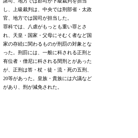
諸司、地方では郡司が下級裁判を担当
し、上級裁判は、中央では刑部省・太政
官、地方では国司が担当した。
罪科では、八虐がもっとも重い罪とさ
れ、天皇・国家・父母にそむく者など国
家の存続に関わるものが刑罰の対象とな
った。刑罰には、一般に科される正刑と
有位者・僧尼に科される閏刑とがあった
が、正刑は答・杖・徒・流・死の五刑、
20等があった。皇族・貴族には六議など
があり、刑が減免された。