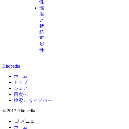
性
環
境
と
持
続
可
能
性
Hitopedia
ホーム
トップ
シェア
目次へ
検索 in サイドバー
© 2017 Hitopedia.
メニュー
ホーム