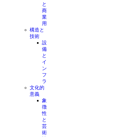
と
商
業
用
構造と
技術
設
備
と
イ
ン
フ
ラ
文化的
意義
象
徴
性
と
芸
術