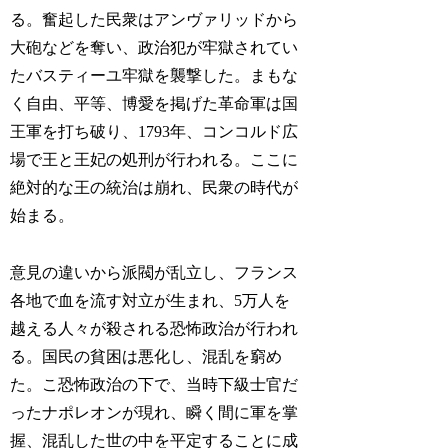
る。奮起した民衆はアンヴァリッドから
大砲などを奪い、政治犯が牢獄されてい
たバスティーユ牢獄を襲撃した。まもな
く自由、平等、博愛を掲げた革命軍は国
王軍を打ち破り、1793年、コンコルド広
場で王と王妃の処刑が行われる。ここに
絶対的な王の統治は崩れ、民衆の時代が
始まる。
意見の違いから派閥が乱立し、フランス
各地で血を流す対立が生まれ、5万人を
越える人々が殺される恐怖政治が行われ
る。国民の貧困は悪化し、混乱を窮め
た。こ恐怖政治の下で、当時下級士官だ
ったナポレオンが現れ、瞬く間に軍を掌
握、混乱した世の中を平定することに成