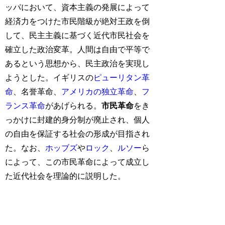
ッパにおいて、資本主義の発展によって
経済力をつけた市民階級が絶対王政を倒
して、民主主義に基づく近代市民社会を
確立した政治変革。人間は自由で平等で
あるという思想から、民主政治を実現し
ようとした。イギリスの
ピューリタン革
命
、名誉革命、
アメリカの独立革命
、
フ
ランス革命
があげられる。
市民革命
をき
っかけに封建的身分制が廃止され、個人
の自由を保証する社会の形成が目指され
た。なお、
ホッブズ
や
ロック
、
ルソー
ら
によって、この市民革命によって成立し
た近代社会を理論的に説明した。