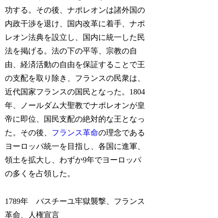
功する。その後、ナポレオンは諸外国の
内政干渉を退け、国内改革に着手、ナポ
レオン法典を設立し、国内に統一した民
法を掲げる。法の下の平等、宗教の自
由、経済活動の自由を保証することで王
の支配を取り除き、フランスの民衆は、
近代国家フランスの国民となった。1804
年、ノールダム大聖教でナポレオンが皇
帝に即位、国民支配の絶対的な王となっ
た。その後、
フランス革命
の理念である
ヨーロッパ統一を目指し、各国に進軍、
領土を拡大し、わずか9年でヨーロッパ
の多くを占領した。
1789年 バスチーユ牢獄襲撃、フランス
革命、人権宣言