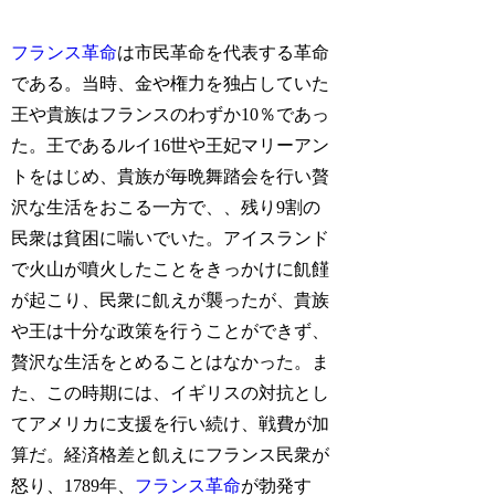
フランス革命
は市民革命を代表する革命
である。当時、金や権力を独占していた
王や貴族はフランスのわずか10％であっ
た。王であるルイ16世や王妃マリーアン
トをはじめ、貴族が毎晩舞踏会を行い贅
沢な生活をおこる一方で、、残り9割の
民衆は貧困に喘いでいた。アイスランド
で火山が噴火したことをきっかけに飢饉
が起こり、民衆に飢えが襲ったが、貴族
や王は十分な政策を行うことができず、
贅沢な生活をとめることはなかった。ま
た、この時期には、イギリスの対抗とし
てアメリカに支援を行い続け、戦費が加
算だ。経済格差と飢えにフランス民衆が
怒り、1789年、
フランス革命
が勃発す