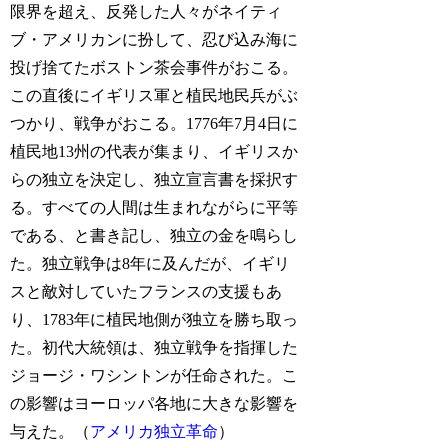
限界を超え、反発した人々がネイティ
ブ・アメリカンに扮して、忍び込み海に
投げ捨てたボストン茶会事件がおこる。
この直後にイギリス軍と植民地民兵がぶ
つかり、戦争がおこる。1776年7月4日に
植民地13州の代表が集まり、イギリスか
らの独立を決定し、独立宣言書を採択す
る。すべての人間は生まれながらに平等
である、と書き記し、独立の金を鳴らし
た。独立戦争は8年に及んだが、イギリ
スと敵対していたフランスの支援もあ
り、1783年に植民地側が独立を勝ち取っ
た。初代大統領は、独立戦争を指揮した
ジョージ・ワシントンが任命された。こ
の影響はヨーロッパ各地に大きな影響を
与えた。（
アメリカ独立革命
）