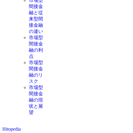
市場型
間接金
融と従
来型間
接金融
の違い
市場型
間接金
融の利
点
市場型
間接金
融のリ
スク
市場型
間接金
融の現
状と展
望
Hitopedia