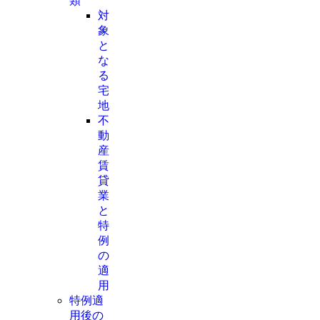
類
対
象
と
な
る
宅
地
不
動
産
賃
貸
業
と
特
例
の
適
用
特例適
用後の