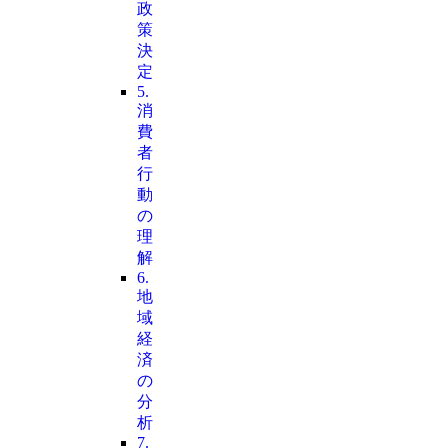
政
策
決
定
5.
消
費
者
行
動
の
理
解
6.
地
域
経
済
の
分
析
7.