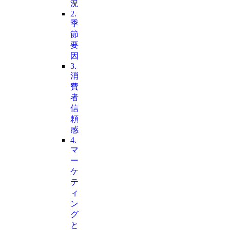
況
2.
季
節
要
因
3.
消
費
者
信
頼
感
4.
マ
ー
ケ
テ
ィ
ン
グ
と