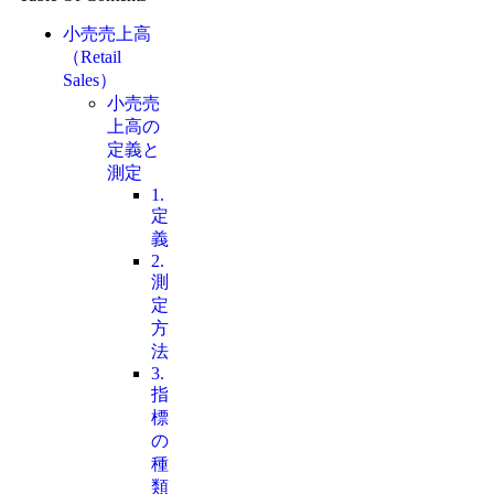
小売売上高
（Retail
Sales）
小売売
上高の
定義と
測定
1.
定
義
2.
測
定
方
法
3.
指
標
の
種
類