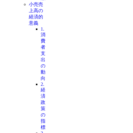
小売売
上高の
経済的
意義
1.
消
費
者
支
出
の
動
向
2.
経
済
政
策
の
指
標