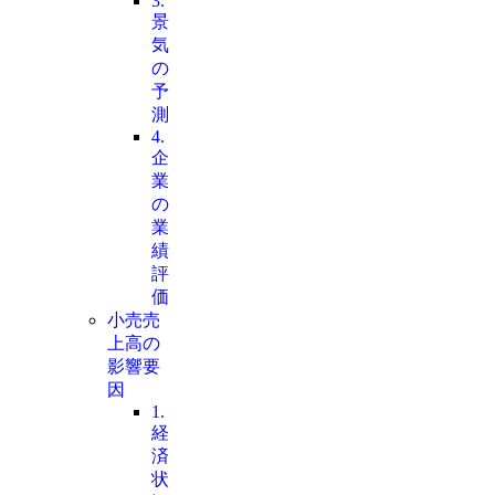
3.
景
気
の
予
測
4.
企
業
の
業
績
評
価
小売売
上高の
影響要
因
1.
経
済
状