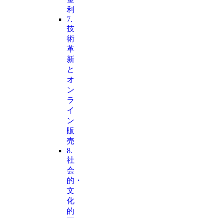
利
7.
技
術
革
新
と
オ
ン
ラ
イ
ン
販
売
8.
社
会
的・
文
化
的