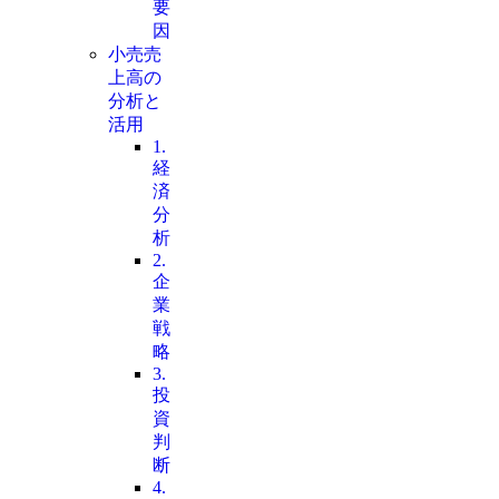
要
因
小売売
上高の
分析と
活用
1.
経
済
分
析
2.
企
業
戦
略
3.
投
資
判
断
4.