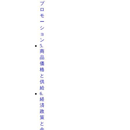
プ
ロ
モ
ー
シ
ョ
ン
5.
商
品
価
格
と
供
給
6.
経
済
政
策
と
金