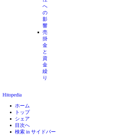
へ
の
影
響
売
掛
金
と
資
金
繰
り
Hitopedia
ホーム
トップ
シェア
目次へ
検索 in サイドバー