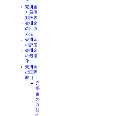
ク
売掛金
と貸借
対照表
売掛金
の回収
方法
売掛金
の評価
売掛金
の最適
化
売掛金
の国際
取引
売
掛
金
の
収
益
性