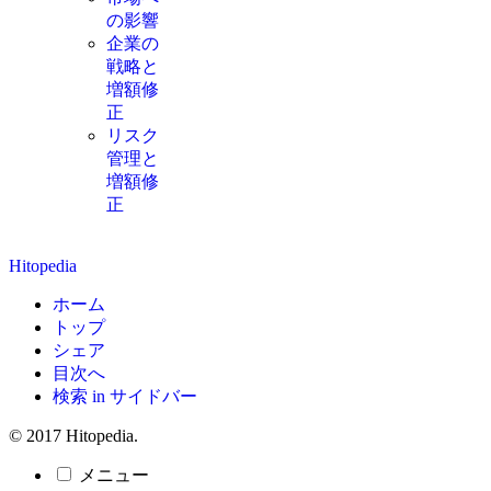
の影響
企業の
戦略と
増額修
正
リスク
管理と
増額修
正
Hitopedia
ホーム
トップ
シェア
目次へ
検索 in サイドバー
© 2017 Hitopedia.
メニュー