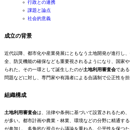
行政との連携
課題と論点
社会的意義
成立の背景
近代以降、都市化や産業発展にともなう土地開発が進行し、
全、防災機能の確保なども重要視されるようになり、国家や
られた。その一環として誕生したのが
土地利用審査会
である
問題などに対し、専門家や有識者による合議制で公正性を担
組織構成
土地利用審査会
は、法律や条例に基づいて設置されるため、
が多い。都市計画や農業・林業、環境などの分野に精通する
が参加し、多角的な視点から議論を重ねる。公平性を保つた