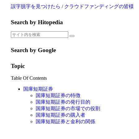
誤字脱字を見つけたら
/
クラウドファンディングの皆様
Search by Hitopedia
Search by Google
Topic
Table Of Contents
国庫短期証券
国庫短期証券の特徴
国庫短期証券の発行目的
国庫短期証券の市場での役割
国庫短期証券の購入者
国庫短期証券と金利の関係