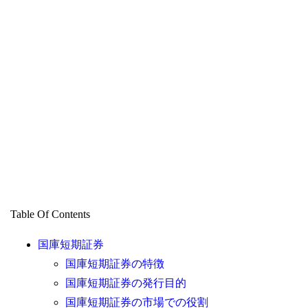
Table Of Contents
国庫短期証券
国庫短期証券の特徴
国庫短期証券の発行目的
国庫短期証券の市場での役割