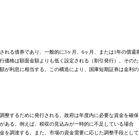
される債券であり、一般的に3ヶ月、6ヶ月、または1年の償還
行価格は額面金額よりも低く設定される（割引発行）。そのた
額が利息に相当する。この構造により、国庫短期証券は金利の
調整するために発行される。政府は年度内に必要な資金を確保
がある。例えば、税収の見込みが一時的に不足している場合
金を調達する。また、市場の資金需要に応じた調整手段として