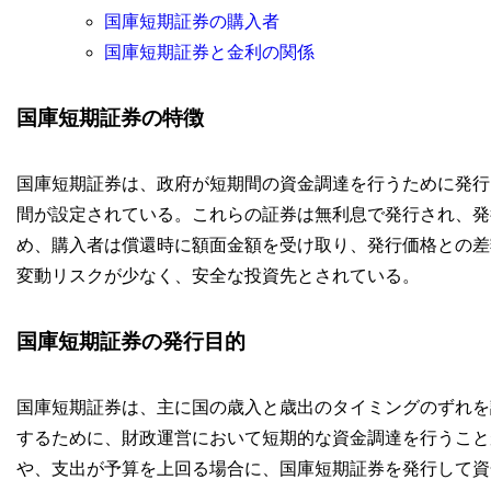
国庫短期証券の購入者
国庫短期証券と金利の関係
国庫短期証券の特徴
国庫短期証券は、政府が短期間の資金調達を行うために発行
間が設定されている。これらの証券は無利息で発行され、発
め、購入者は償還時に額面金額を受け取り、発行価格との差
変動リスクが少なく、安全な投資先とされている。
国庫短期証券の発行目的
国庫短期証券は、主に国の歳入と歳出のタイミングのずれを
するために、財政運営において短期的な資金調達を行うこと
や、支出が予算を上回る場合に、国庫短期証券を発行して資