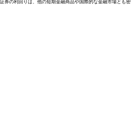
証券の利回りは、他の短期金融商品や国際的な金融市場とも密