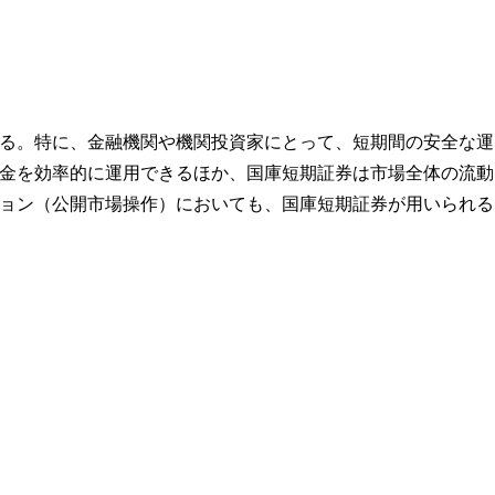
る。特に、金融機関や機関投資家にとって、短期間の安全な運
金を効率的に運用できるほか、国庫短期証券は市場全体の流動
ョン（公開市場操作）においても、国庫短期証券が用いられる