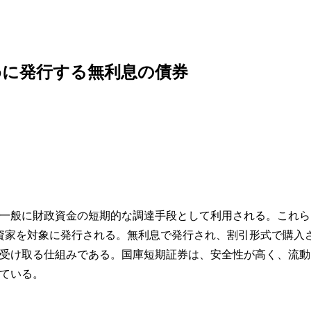
めに発行する無利息の債券
一般に財政資金の短期的な調達手段として利用される。これら
資家を対象に発行される。無利息で発行され、割引形式で購入
受け取る仕組みである。国庫短期証券は、安全性が高く、流動
ている。