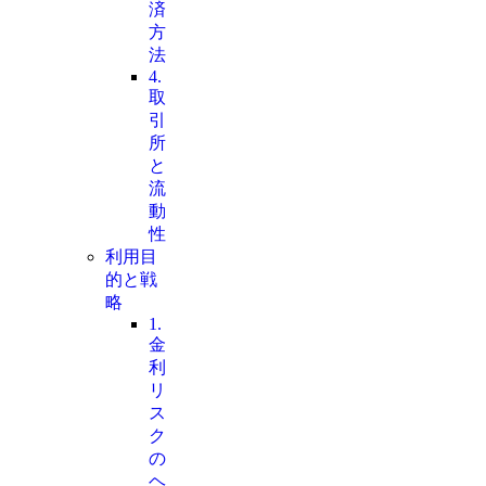
済
方
法
4.
取
引
所
と
流
動
性
利用目
的と戦
略
1.
金
利
リ
ス
ク
の
ヘ