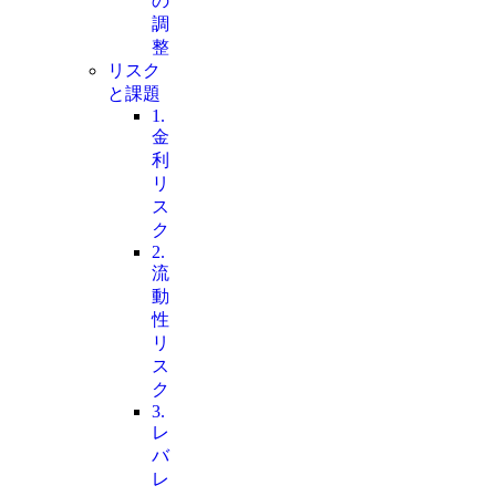
の
調
整
リスク
と課題
1.
金
利
リ
ス
ク
2.
流
動
性
リ
ス
ク
3.
レ
バ
レ