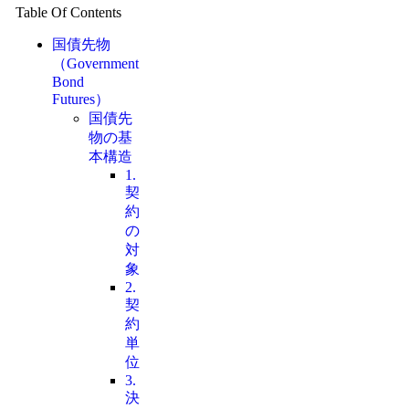
Table Of Contents
国債先物
（Government
Bond
Futures）
国債先
物の基
本構造
1.
契
約
の
対
象
2.
契
約
単
位
3.
決