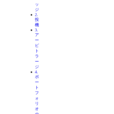
ッ
ジ
2.
投
機
3.
ア
ー
ビ
ト
ラ
ー
ジ
4.
ポ
ー
ト
フ
ォ
リ
オ