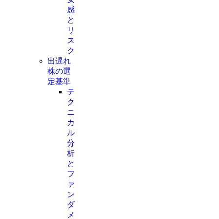
感
と
リ
ス
ク
出遅れ
株の選
定基準
テ
ク
ニ
カ
ル
分
析
と
フ
ァ
ン
ダ
メ