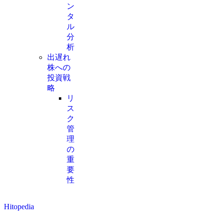
ン
タ
ル
分
析
出遅れ
株への
投資戦
略
リ
ス
ク
管
理
の
重
要
性
Hitopedia