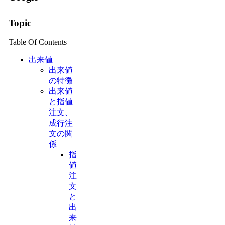
Topic
Table Of Contents
出来値
出来値
の特徴
出来値
と指値
注文、
成行注
文の関
係
指
値
注
文
と
出
来