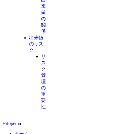
来
値
の
関
係
出来値
のリス
ク
リ
ス
ク
管
理
の
重
要
性
Hitopedia
ホーム