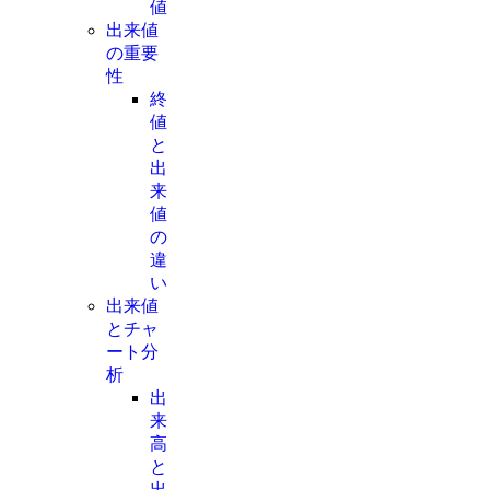
値
出来値
の重要
性
終
値
と
出
来
値
の
違
い
出来値
とチャ
ート分
析
出
来
高
と
出