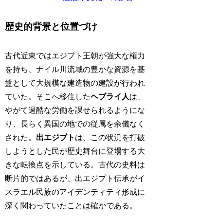
歴史的背景と位置づけ
古代近東ではエジプト王朝が強大な権力
を持ち、ナイル川流域の豊かな資源を基
盤として大規模な建造物の建設が行われ
ていた。そこへ移住した
ヘブライ人
は、
やがて過酷な労働を課せられるようにな
り、長らく異国の地での従属を余儀なく
された。
出エジブト
は、この状況を打破
しようとした民が歴史舞台に登場する大
きな転換点を示している。古代の史料は
断片的ではあるが、出エジプト伝承がイ
スラエル民族のアイデンティティ形成に
深く関わっていたことは確かである。