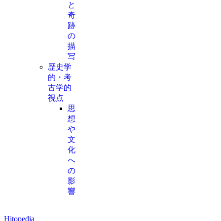
と
奇
跡
の
描
写
歴史学
的・考
古学的
視点
思
想
や
文
化
へ
の
影
響
Hitopedia