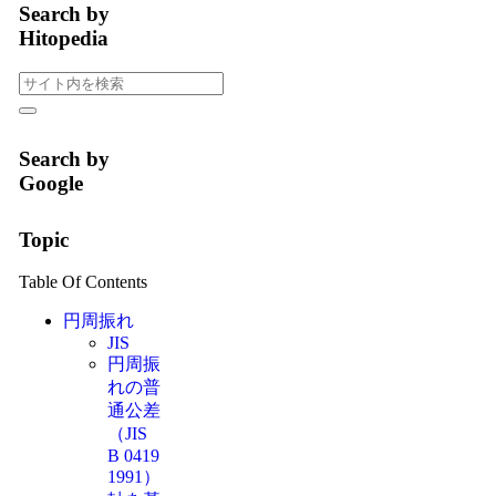
Search by
Hitopedia
Search by
Google
Topic
Table Of Contents
円周振れ
JIS
円周振
れの普
通公差
（JIS
B 0419
1991）