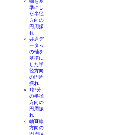
軸を基
準にし
た半径
方向の
円周振
れ
共通デ
ータム
の軸を
基準に
した半
径方向
の円周
振れ
1部分
の半径
方向の
円周振
れ
軸直線
方向の
円周振