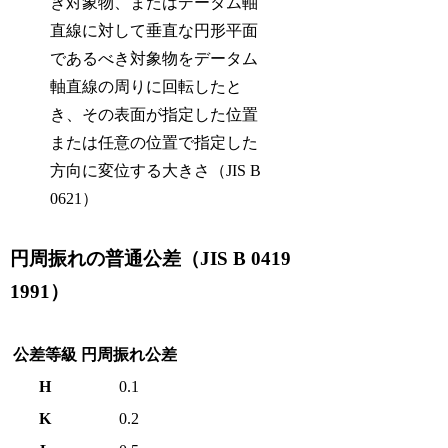
き対象物、またはデータム軸
直線に対して垂直な円形平面
であるべき対象物をデータム
軸直線の周りに回転したと
き、その表面が指定した位置
または任意の位置で指定した
方向に変位する大きさ（JIS B
0621）
円周振れの普通公差（JIS B 0419
1991）
公差等級
円周振れ公差
H
0.1
K
0.2