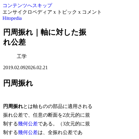
コンテンツへスキップ
エンサイクロペディア x トピック x コメント
Hitopedia
円周振れ｜軸に対した振
れ公差
工学
2019.02.09
2026.02.21
円周振れ
円周振れ
とは軸ものの部品に適用される
振れ公差で、任意の断面を2次元的に規
制する
幾何公差
である。（3次元的に規
制する
幾何公差
は、全振れ公差であ