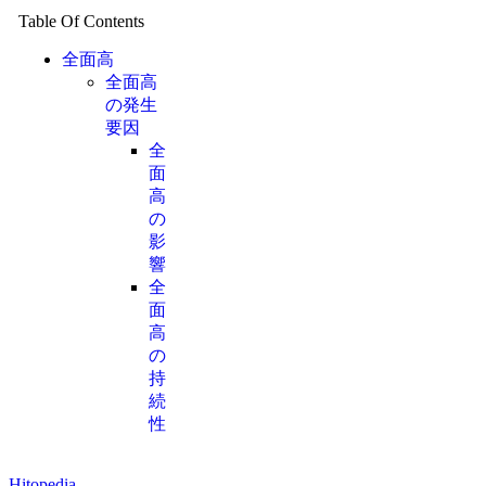
Table Of Contents
全面高
全面高
の発生
要因
全
面
高
の
影
響
全
面
高
の
持
続
性
Hitopedia