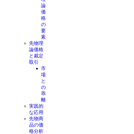
論
価
格
の
要
素
先物理
論価格
と裁定
取引
市
場
と
の
乖
離
実践的
な応用
先物商
品の価
格分析