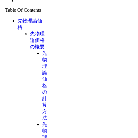
Table Of Contents
先物理論価
格
先物理
論価格
の概要
先
物
理
論
価
格
の
計
算
方
法
先
物
理