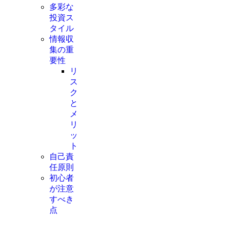
多彩な
投資ス
タイル
情報収
集の重
要性
リ
ス
ク
と
メ
リ
ッ
ト
自己責
任原則
初心者
が注意
すべき
点