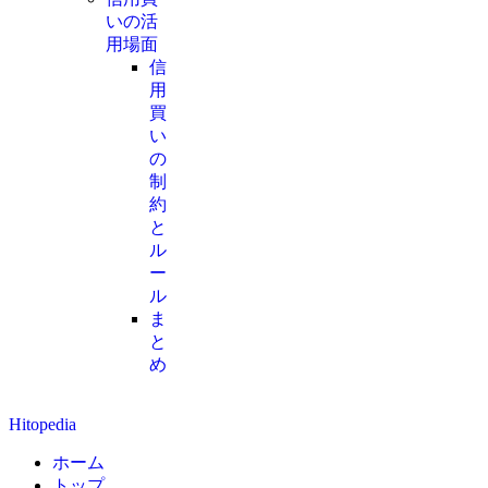
いの活
用場面
信
用
買
い
の
制
約
と
ル
ー
ル
ま
と
め
Hitopedia
ホーム
トップ