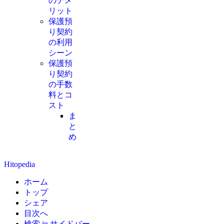
のデメ
リット
保護預
り契約
の利用
シーン
保護預
り契約
の手数
料とコ
スト
ま
と
め
Hitopedia
ホーム
トップ
シェア
目次へ
検索 in サイドバー