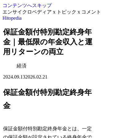
コンテンツへスキップ
エンサイクロペディア x トピック x コメント
Hitopedia
保証金額付特別勘定終身年
金｜最低限の年金収入と運
用リターンの両立
経済
2024.09.13
2026.02.21
保証金額付特別勘定終身年
金
保証金額付特別勘定終身年金とは、一定
の保証金額が設定されている終身年金で