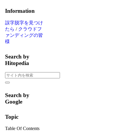
Information
誤字脱字を見つけ
たら
/
クラウドフ
ァンディングの皆
様
Search by
Hitopedia
Search by
Google
Topic
Table Of Contents