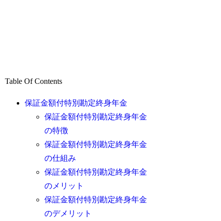
Table Of Contents
保証金額付特別勘定終身年金
保証金額付特別勘定終身年金
の特徴
保証金額付特別勘定終身年金
の仕組み
保証金額付特別勘定終身年金
のメリット
保証金額付特別勘定終身年金
のデメリット