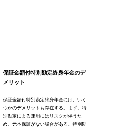
保証金額付特別勘定終身年金のデ
メリット
保証金額付特別勘定終身年金には、いく
つかのデメリットも存在する。まず、特
別勘定による運用にはリスクが伴うた
め、元本保証がない場合がある。特別勘