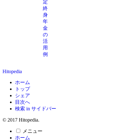
定
終
身
年
金
の
活
用
例
Hitopedia
ホーム
トップ
シェア
目次へ
検索 in サイドバー
© 2017 Hitopedia.
メニュー
ホーム