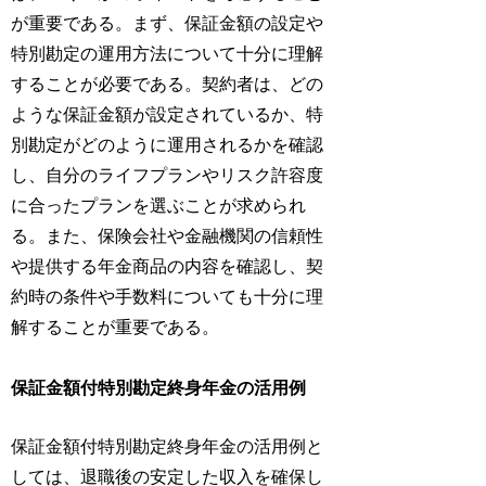
が重要である。まず、保証金額の設定や
特別勘定の運用方法について十分に理解
することが必要である。契約者は、どの
ような保証金額が設定されているか、特
別勘定がどのように運用されるかを確認
し、自分のライフプランやリスク許容度
に合ったプランを選ぶことが求められ
る。また、保険会社や金融機関の信頼性
や提供する年金商品の内容を確認し、契
約時の条件や手数料についても十分に理
解することが重要である。
保証金額付特別勘定終身年金の活用例
保証金額付特別勘定終身年金の活用例と
しては、退職後の安定した収入を確保し