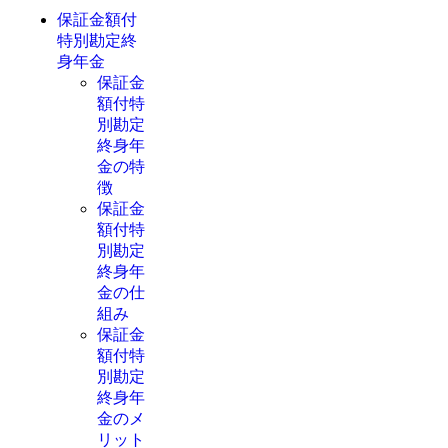
保証金額付
特別勘定終
身年金
保証金
額付特
別勘定
終身年
金の特
徴
保証金
額付特
別勘定
終身年
金の仕
組み
保証金
額付特
別勘定
終身年
金のメ
リット